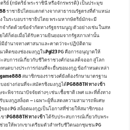
์ (กษัตริย์ พระราชินี หรือจักรพรรดิ) เป็นประมุข
888
ราชาธิปไตยแตกต่างจากสาธารณรัฐตรงที่ตำแหน่ง
ตั้ง ในระบอบราชาธิปไตย พระมหากษัตริย์มักจะมี
กจำกัดด้วยข้อจำกัดทางรัฐธรรมนูญ ตัวอย่างเช่น ในสห
ก็ต่อเมื่อได้รับความยินยอมจากรัฐสภาเท่านั้น
ิย์มีอำนาจทางศาสนาและคาดว่าจะปฏิบัติตาม
วคิดของช่องมงกุฎใน
Pg123
PG คือการอนุญาตให้
ระสบการณ์เกี่ยวกับชีวิตราชวงศ์ก่อนเสด็จออก สู่โลก
กำหนดบางประการก่อนที่จะยื่นขอมงกุฎ ข้อกำหนดเหล่า
ggame888
สมาชิกของราชวงศ์ยังต้องรักษามาตรฐาน
อย่างก่อนที่จะสมัครชิงมงกุฎได้
PG888TH ทาง เข้า
ะพิจารณาปัจจัยต่างๆ เช่น เชื้อชาติ เพศ และที่ตั้งทาง
ได้รับมงกุฎสล็อต – เฉพาะผู้ที่แสดงความสามารถพิเศษ
ษฎีของ PG สล็อตมงกุฎเป็นโอกาสที่ช่วยให้สมาชิกของ
กเขา
PG888TH ทาง เข้า
ได้รับประสบการณ์เกี่ยวกับพระ
่วยให้พวกเขาเตรียมตัวสำหรับชีวิตนอกชุมชน PG