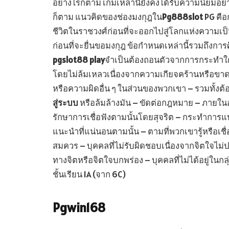
อย่างไรก็ตาม เกมเหล่านี้ยังคงได้รับความนิยม
ก็ตาม แนวคิดของช่องมงกุฎใน
Pg888slot
PG คือ
ชีวิตในราชวงศ์ก่อนที่จะออกไปสู่โลกแห่งความเ
ก่อนที่จะยื่นขอมงกุฎ ข้อกำหนดเหล่านี้รวมถึ
pgslot88 play
จำเป็นต้องถอนตัวจากการกระทำใ
โดยไม่ล้มเหลวเนื่องจากความเกียจคร้านหรือขา
หรือความผิดอื่น ๆ ในส่วนของพวกเขา – รวมทั้งต
สู่ระบบ
หรือล้มล้างมัน – ขัดต่อกฎหมาย – ภาย
รักษาการเชื่อฟังตามนั้นโดยสุจริต – กระทำการแป
แนะนำที่แน่นอนตามนั้น – ตามที่พวกเขารู้หรือเชื
สมควร – บุคคลที่ไม่รับผิดชอบเนื่องจากจิตใจไม่ป
ทางจิตหรือจิตใจบกพร่อง – บุคคลที่ไม่ได้อยู่ในกลุ่ม
ชั้นเรียน 1A (จาก 6C)
Pgwin168