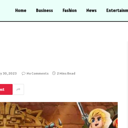
Home
Business
Fashion
News
Entertain
y 30, 2023
No Comments
2 Mins Read
est