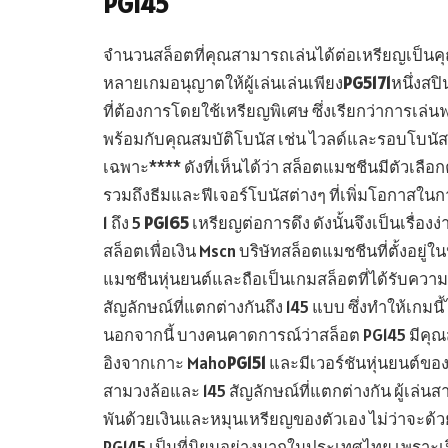
PG145
จำนวนสล็อตที่คุณสามารถเล่นได้ต่อเหรียญเป็นคุณส
หลายเกมอนุญาตให้ผู้เล่นเล่นเพียง
PG5171
หนึ่งสปิ
ที่ต้องการโดยใช้เหรียญพิเศษ ซึ่งเรียกว่าการเล่นฟ
พร้อมกับคุณสมบัติโบนัส เช่น ไวลด์และรอบโบนัสซึ่
เฉพาะ**** ดังที่เห็นได้ว่า สล็อตแมชชีนมีตัวเลื
รวมถึงธีมและฟีเจอร์โบนัสต่างๆ ที่เพิ่มโอกาสในกา
1 ถึง 5
PG165
เหรียญต่อการดึง ดังนั้นจึงเป็นเรื่อ
สล็อตเพื่อเงิน Mscn บริษัทสล็อตแมชชีนที่ตั้งอยู
แมชชีนหุ่นยนต์และถือเป็นเกมสล็อตที่ได้รับคว
สัญลักษณ์ที่แตกต่างกันถึง 145 แบบ ซึ่งทำให้เกมน
นอกจากนี้ บางคนคาดการณ์ว่าสล็อต PG145 มีคุณสม
อิงจากเกาะ Maho
PG151
และมีเวอร์ชันหุ่นยนต์ของต
สามวงล้อและ 145 สัญลักษณ์ที่แตกต่างกัน ผู้เล่น
พันด้วยเงินและหมุนเหรียญของตัวเอง ไม่ว่าจะด้วย
PG145 เป็นที่นิยมอย่างมากในประเทศไทย เพราะเปิ