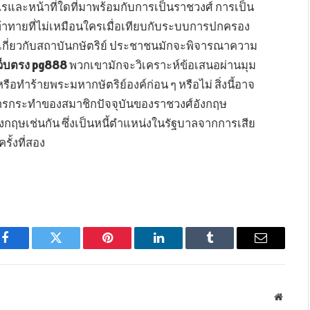
และหน้าที่ใดที่มาพร้อมกับการเป็นราชวงศ์ การเป็น
าทายที่ไม่เหมือนใครเมื่อเทียบกับระบบการปกครอง
าเกี่ยวกับสถาบันกษัตริย์ ประชาชนมักจะพิจารณาความ
เว็บตรง pg888
พวกเขามักจะวิเคราะห์ข้อเสนอผ่านมุม
อทำร้ายพระมหากษัตริย์องค์ก่อน ๆ หรือไม่ สิ่งนี้อาจ
งการกระทำของสมาชิกปัจจุบันของราชวงศ์อังกฤษ
ังกฤษเช่นกัน ซึ่งเป็นหนี้ตำแหน่งในรัฐบาลจากการเสีย
ั้งที่สอง
Facebook
Twitter
Pinterest
LinkedIn
Tumblr
Email
Websit