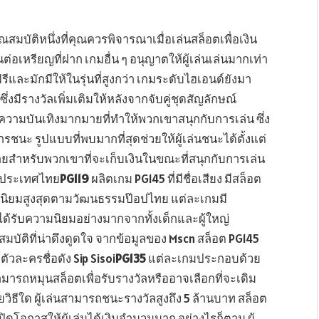
มบัติหนึ่งที่คุณควรพิจารณาเมื่อเล่นสล็อตเพื่อเงิน
นต่อเหรียญที่ฝาก เกมอื่น ๆ อนุญาตให้ผู้เล่นเล่นมากเท่า
รีและมักมีให้ในรุ่นที่สูงกว่า เกมระดับไฮเอนด์ยังมา
งมีรางวัลเพิ่มเติมให้หลังจากจับคู่ชุดสัญลักษณ์
อกความบันเทิงมากมายที่ทำให้พวกเขาสนุกกับการเล่น ซึ่ง
รชนะ รูปแบบที่พบมากที่สุดช่วยให้ผู้เล่นชนะได้ตั้งแต่
งง่ายสำหรับพวกเขาที่จะเก็บเงินในขณะที่สนุกกับการเล่น
่ในประเทศไทย
PG119
ผลิตเกม PG145 ที่มีชื่อเสียง มีสล็อต
ามนิยมสูงสุดตามวัฒนธรรมป๊อปไทย แต่ละเกมมี
ี้ได้รับความนิยมอย่างมากจากทั้งเด็กและผู้ใหญ่
บัติที่น่าดึงดูดใจ จากข้อมูลของ Mscn สล็อต PG145
ัวละครชื่อดัง Sip Sisoi
PG135
แต่ละเกมประกอบด้วย
สามารถหมุนสล็อตเพื่อรับรางวัลหรืออาจเลือกที่จะเดิม
วิธีใด ผู้เล่นสามารถชนะรางวัลสูงถึง 5 ล้านบาท สล็อต
ดโอกาสให้ผู้เล่นได้เงินจำนวนมาก อย่างไรก็ตาม ผู้