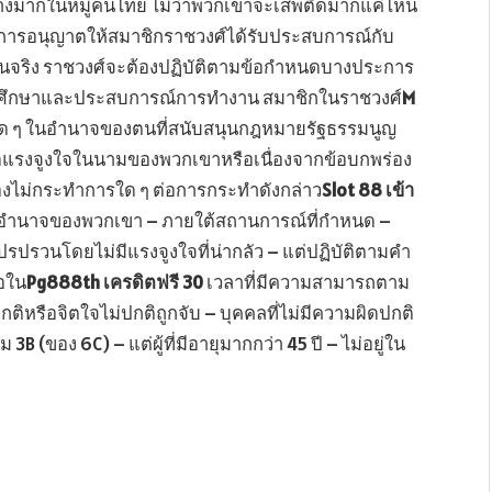
อย่างมากในหมู่คนไทย ไม่ว่าพวกเขาจะเสพติดมากแค่ไหน
การอนุญาตให้สมาชิกราชวงศ์ได้รับประสบการณ์กับ
ป็นจริง ราชวงศ์จะต้องปฏิบัติตามข้อกำหนดบางประการ
งการศึกษาและประสบการณ์การทำงาน สมาชิกในราชวงศ์
M
ด ๆ ในอำนาจของตนที่สนับสนุนกฎหมายรัฐธรรมนูญ
ดแรงจูงใจในนามของพวกเขาหรือเนื่องจากข้อบกพร่อง
้องไม่กระทำการใด ๆ ต่อการกระทำดังกล่าว
Slot 88 เข้า
ในอำนาจของพวกเขา – ภายใต้สถานการณ์ที่กำหนด –
รปรวนโดยไม่มีแรงจูงใจที่น่ากลัว – แต่ปฏิบัติตามคำ
่อใน
Pg888th เครดิตฟรี 30
เวลาที่มีความสามารถตาม
กติหรือจิตใจไม่ปกติถูกจับ – บุคคลที่ไม่มีความผิดปกติ
 3B (ของ 6C) – แต่ผู้ที่มีอายุมากกว่า 45 ปี – ไม่อยู่ใน