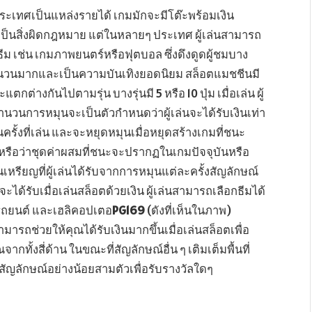
ะเทศเป็นแหล่งรายได้ เกมมักจะมีโต๊ะพร้อมเงิน
นเป็นสิ่งผิดกฎหมาย แต่ในหลายๆ ประเทศ ผู้เล่นสามารถ
ีม เช่น เกมภาพยนตร์หรือฟุตบอล ซึ่งดึงดูดผู้ชมบาง
จำนวนมากและเป็นความบันเทิงยอดนิยม สล็อตแมชชีนมี
กต่างกันไปตามรุ่น บางรุ่นมี 5 หรือ 10 ปุ่ม เมื่อเล่น ผู้
ำนวนการหมุนจะเป็นตัวกำหนดว่าผู้เล่นจะได้รับเงินเท่า
ั้งที่เล่น และจะหยุดหมุนเมื่อหยุดสร้างเกมที่ชนะ
จงหรือว่าชุดค่าผสมที่ชนะจะปรากฏในเกมปัจจุบันหรือ
ียญที่ผู้เล่นได้รับจากการหมุนแต่ละครั้งสัญลักษณ์
จะได้รับเมื่อเล่นสล็อตด้วยเงิน ผู้เล่นสามารถเลือกธีมได้
รถยนต์ และเฮลิคอปเตอ
PG169
(ดังที่เห็นในภาพ)
มารถช่วยให้คุณได้รับเงินมากขึ้นเมื่อเล่นสล็อตเพื่อ
ากทั้งสี่ด้าน ในขณะที่สัญลักษณ์อื่น ๆ เติมเต็มพื้นที่
่สัญลักษณ์อย่างน้อยสามตัวเพื่อรับรางวัลใดๆ