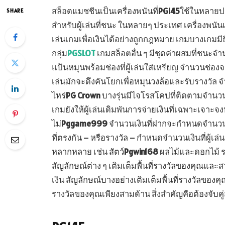
สล็อตแมชชีนเป็นเครื่องพนันที่
PG145
ใช้ในหลายปร
SHARE
สำหรับผู้เล่นที่ชนะ ในหลายๆ ประเทศ เครื่องพนั
เล่นเกมเพื่อเงินได้อย่างถูกกฎหมาย เกมบางเกมมีธ
กลุ่ม
PGSLOT
เกมสล็อตอื่น ๆ มีชุดค่าผสมที่ชนะ
แป้นหมุนพร้อมช่องที่ผู้เล่นใส่เหรียญ จำนวนช่องจะแต
เล่นมักจะดึงคันโยกเพื่อหมุนวงล้อและรับรางวัล จ
ไหร่
PG Crown
บางรุ่นมีไจโรสโคปที่ติดตามจำนวนคร
เกมยังให้ผู้เล่นเดิมพันการจ่ายเงินที่เฉพาะเจาะ
ไม่
Pggame999
จำนวนเงินที่ฝากจะกำหนดจำนวนเหร
ที่ตรงกัน – หรือรางวัล – กำหนดจำนวนเงินที่ผู้เล่น
หลากหลาย เช่น สัตว์
Pgwin168
ผลไม้และดอกไม้ 
สัญลักษณ์ต่าง ๆ เติมเต็มพื้นที่รางวัลของคุณและสา
เงิน สัญลักษณ์บางอย่างเติมเต็มพื้นที่รางวัลของคุณจ
รางวัลของคุณเพียงสามด้าน สิ่งสำคัญคือต้องจับคู