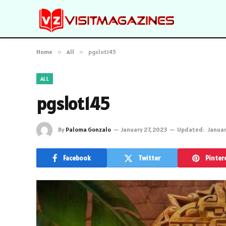
Home
»
All
»
pgslot145
ALL
pgslot145
By
Paloma Gonzalo
January 27, 2023
Updated:
Januar
Facebook
Twitter
Pinter