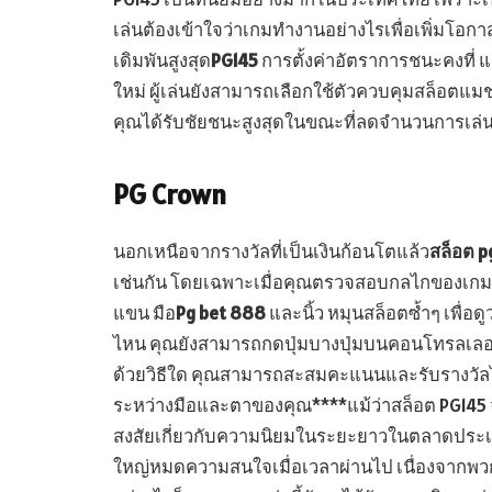
เล่นต้องเข้าใจว่าเกมทำงานอย่างไรเพื่อเพิ่มโอกา
เดิมพันสูงสุด
PG145
การตั้งค่าอัตราการชนะคงที่ 
ใหม่ ผู้เล่นยังสามารถเลือกใช้ตัวควบคุมสล็อตแมช
คุณได้รับชัยชนะสูงสุดในขณะที่ลดจำนวนการเล่นที่
PG Crown
นอกเหนือจากรางวัลที่เป็นเงินก้อนโตแล้ว
สล็อต p
เช่นกัน โดยเฉพาะเมื่อคุณตรวจสอบกลไกของเกมพ
แขน มือ
Pg bet 888
และนิ้ว หมุนสล็อตซ้ำๆ เพื่อดู
ไหน คุณยังสามารถกดปุ่มบางปุ่มบนคอนโทรลเลอร์เพื
ด้วยวิธีใด คุณสามารถสะสมคะแนนและรับรางวัล
ระหว่างมือและตาของคุณ****แม้ว่าสล็อต PG145 จ
สงสัยเกี่ยวกับความนิยมในระยะยาวในตลาดประเท
ใหญ่หมดความสนใจเมื่อเวลาผ่านไป เนื่องจากพวกเ