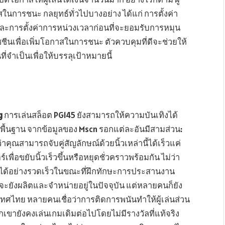
สในการชนะ กลยุทธ์ทั่วไปบางอย่าง ได้แก่ การตั้งค่า
และการตั้งค่าการหน่วงเวลาก่อนที่จะยอมรับการหมุน
ชีนเพื่อเพิ่มโอกาสในการชนะ ตัวควบคุมที่ดีจะช่วยให้
จำเป็นเพื่อให้บรรลุเป้าหมายนี้
g
การเล่นสล็อต PG145 ยังสามารถให้ความบันเทิงได้
ื้นฐาน จากข้อมูลของ Mscn รอกแต่ละอันมีสามส่วน:
ว่าคุณสามารถจับคู่สัญลักษณ์ด้วยนิ้วเหล่านี้ได้เร็วแค่
่อขยับนิ้วเร็วขึ้นหรือหยุดชั่วคราวพร้อมกัน ไม่ว่า
ได้อย่างรวดเร็วในขณะที่ฝึกทักษะการประสานงาน
ะยังผลิตและจำหน่ายอยู่ในปัจจุบัน แต่หลายคนก็ยัง
ศไทย หลายคนเชื่อว่าการติดการพนันทำให้ผู้เล่นส่วน
ขายังคงเล่นเกมเดิมต่อไปโดยไม่มีรางวัลที่แท้จริง