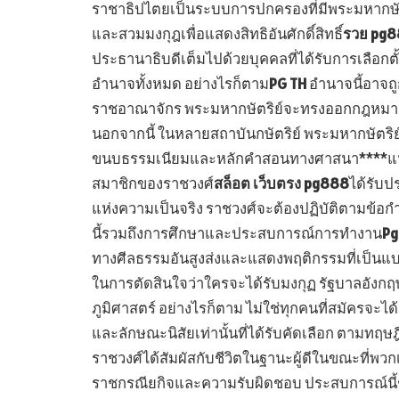
ราชาธิปไตยเป็นระบบการปกครองที่มีพระมหากษัตริย
และสวมมงกุฎเพื่อแสดงสิทธิอันศักดิ์สิทธิ์
รวย pg
ประธานาธิบดีเต็มไปด้วยบุคคลที่ได้รับการเลือก
อำนาจทั้งหมด อย่างไรก็ตาม
PG TH
อำนาจนี้อาจถู
ราชอาณาจักร พระมหากษัตริย์จะทรงออกกฎหมายได้
นอกจากนี้ ในหลายสถาบันกษัตริย์ พระมหากษัตร
ขนบธรรมเนียมและหลักคำสอนทางศาสนา****แน
สมาชิกของราชวงศ์
สล็อต เว็บตรง pg888
ได้รับป
แห่งความเป็นจริง ราชวงศ์จะต้องปฏิบัติตามข้อ
นี้รวมถึงการศึกษาและประสบการณ์การทำงาน
P
ทางศีลธรรมอันสูงส่งและแสดงพฤติกรรมที่เป็นแบบ
ในการตัดสินใจว่าใครจะได้รับมงกุฏ รัฐบาลอังกฤษจ
ภูมิศาสตร์ อย่างไรก็ตาม ไม่ใช่ทุกคนที่สมัครจะ
และลักษณะนิสัยเท่านั้นที่ได้รับคัดเลือก ตามทฤ
ราชวงศ์ได้สัมผัสกับชีวิตในฐานะผู้ดีในขณะที่พว
ราชกรณียกิจและความรับผิดชอบ ประสบการณ์นี้ช